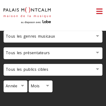
ermer
link slot
situs toto
toto slot
pmtoto
pmtoto
pmtoto
pmtoto
pmtoto
pmtoto
enu
Tous les genres musicaux
ercher
Tous les présentateurs
Tous les publics cibles
Année
Mois