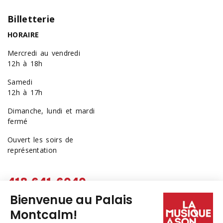
Billetterie
HORAIRE
Mercredi au vendredi
12h à 18h
Samedi
12h à 17h
Dimanche, lundi et mardi
fermé
Ouvert les soirs de
représentation
418 641-6040
1 877 641-6040
billetterie@palaismontcalm.ca