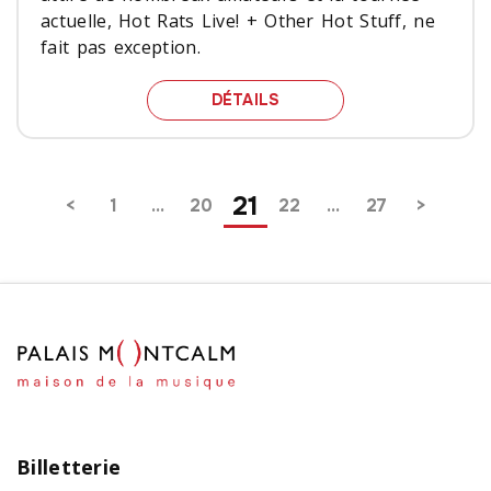
actuelle, Hot Rats Live! + Other Hot Stuff, ne
fait pas exception.
LA JOURNÉE HOT RATS!
DÉTAILS
Pagination
21
1
…
20
22
…
27
Billetterie