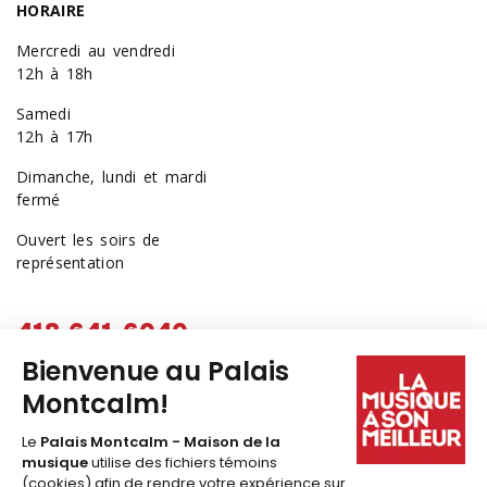
HORAIRE
Mercredi au vendredi
12h à 18h
Samedi
12h à 17h
Dimanche, lundi et mardi
fermé
Ouvert les soirs de
représentation
418 641-6040
1 877 641-6040
billetterie@palaismontcalm.ca