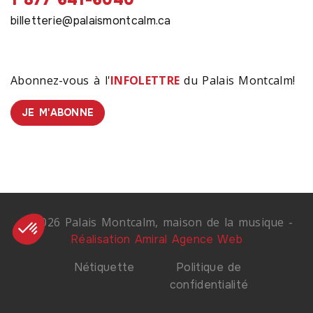
billetterie@palaismontcalm.ca
Abonnez-vous à l'
INFOLETTRE
du Palais Montcalm!
JE M'ABONNE
© 2026 Palais Montcalm, maison de la musique -
Réalisation Amiral Agence Web
Nétiquette
Politique de
confidentialité