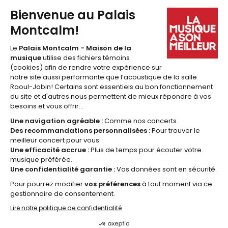
418 641-6040
1 877 641-6040
billetterie@palaismontcalm.ca
Abonnez-vous à l'
INFOLETTRE
du Palais Montcalm!
JE M'ABONNE
© 2026 Palais Montcalm, maison de la musique -
Réalisation Amiral Agence Web
Nétiquette
Politique de