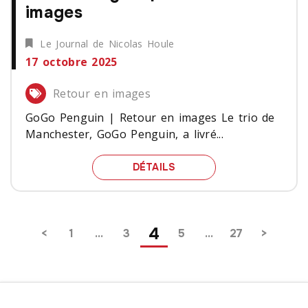
images
Le Journal de Nicolas Houle
17 octobre 2025
Retour en images
GoGo Penguin | Retour en images Le trio de
Manchester, GoGo Penguin, a livré...
GOGO PENGUIN | RETOU
DÉTAILS
Pagination
4
1
…
3
5
…
27