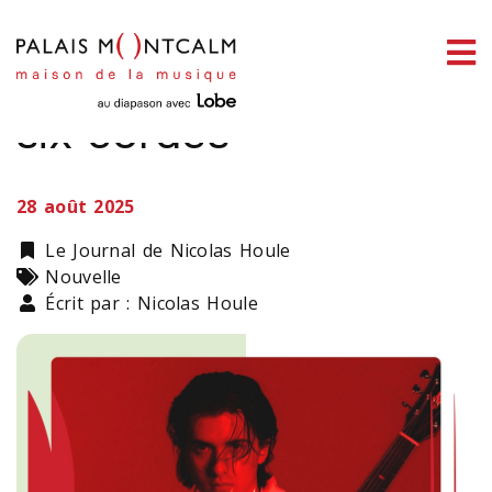
ermer
Marcin et l’art de la
enu
six cordes
28 août 2025
ercher
Catégorie
Le Journal de Nicolas Houle
Types
Nouvelle
Écrit par : Nicolas Houle