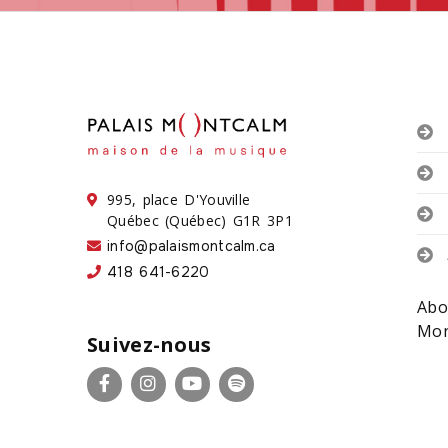
995, place D'Youville
Québec (Québec) G1R 3P1
info@palaismontcalm.ca
418 641-6220
Abo
Mon
Suivez-nous
Facebook
Instagram
YouTube
Spotify