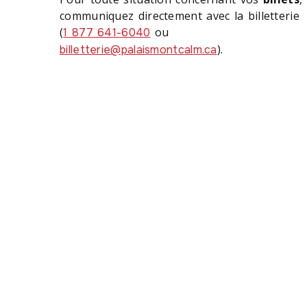
communiquez directement avec la billetterie
(
ou
1 877 641-6040
).
billetterie@palaismontcalm.ca