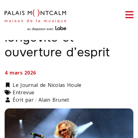
ermer
The Flower Kings,
enu
longévité et
ouverture d’esprit
ercher
4 mars 2026
Catégorie
Le Journal de Nicolas Houle
Types
Entrevue
Écrit par : Alain Brunet