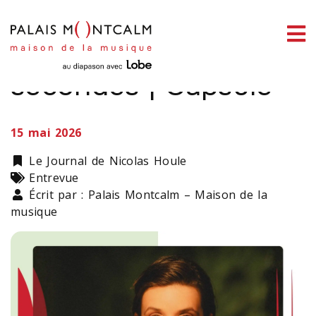
ermer
Gentiane MG en 60
enu
secondes | Capsule
15 mai 2026
ercher
Catégorie
Le Journal de Nicolas Houle
Types
Entrevue
Écrit par : Palais Montcalm – Maison de la
musique