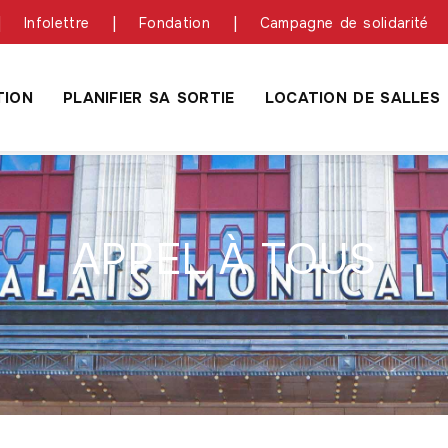
Infolettre
Fondation
Campagne de solidarité
ION
PLANIFIER SA SORTIE
LOCATION DE SALLES
APPEL À TOUS
riane