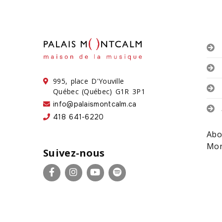
995, place D'Youville
Québec (Québec) G1R 3P1
info@palaismontcalm.ca
418 641-6220
Abo
Mon
Suivez-nous
Facebook
Instagram
YouTube
Spotify