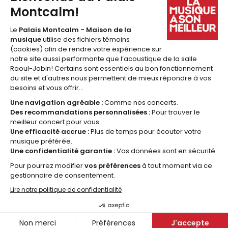
1 877 641-6040
billetterie@palaismontcalm.ca
Abonnez-vous à l'
INFOLETTRE
du Palais Montcalm!
JE M'ABONNE
© 2026 Palais Montcalm, maison de la musique -
Réalisation Amiral Agence Web
Nétiquette
Politique de
confidentialité