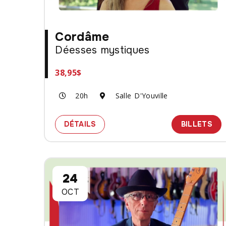
Cordâme
Déesses mystiques
38,95$
20h
Salle D'Youville
SPECTACLE CORDÂME - DÉESSES
DES
DÉTAILS
BILLETS
24
OCT