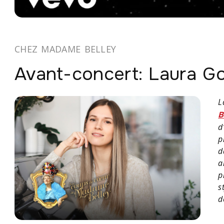
CHEZ MADAME BELLEY
Avant-concert: Laura G
L
B
d
p
d
a
p
s
d