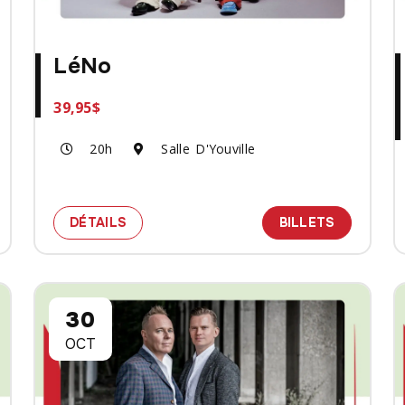
LéNo
39,95$
20h
Salle D'Youville
 MYSTIQUES
 BILLETS POUR LE SPECTACLE CORDÂME - DÉESSES MYS
SPECTACLE LÉNO
DES BILL
DÉTAILS
BILLETS
30
OCT