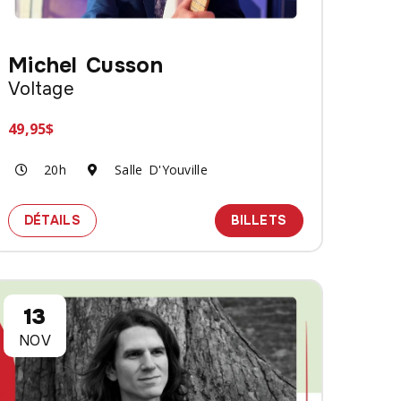
Michel Cusson
Voltage
49,95$
20h
Salle D'Youville
TIQUES
ETS POUR LE SPECTACLE LÉNO
SPECTACLE MICHEL CUSSON - VOLTAGE
DES BILLETS PO
DÉTAILS
BILLETS
13
NOV