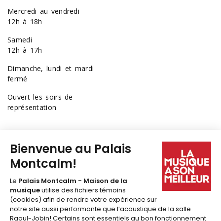
Mercredi au vendredi
12h à 18h
Samedi
12h à 17h
Dimanche, lundi et mardi
fermé
Ouvert les soirs de
représentation
418 641-6040
1 877 641-6040
billetterie@palaismontcalm.ca
Abonnez-vous à l'
INFOLETTRE
du Palais Montcalm!