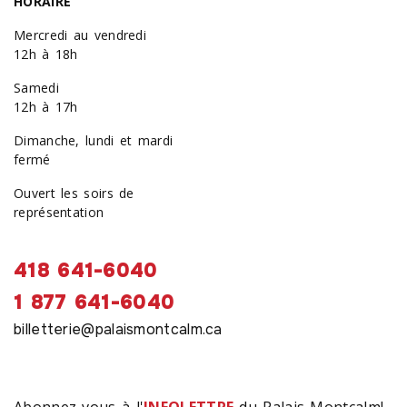
HORAIRE
Mercredi au vendredi
12h à 18h
Samedi
12h à 17h
Dimanche, lundi et mardi
fermé
Ouvert les soirs de
représentation
418 641-6040
1 877 641-6040
billetterie@palaismontcalm.ca
Abonnez-vous à l'
INFOLETTRE
du Palais Montcalm!