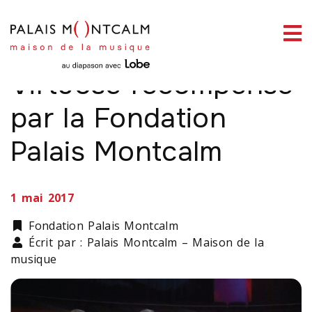
ermer
Le grand gagnant de
enu
Virtuose récompensé
par la Fondation
Palais Montcalm
ercher
1 mai 2017
Catégorie
Fondation Palais Montcalm
Écrit par : Palais Montcalm – Maison de la
musique