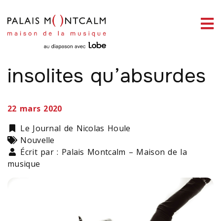
ermer
enu
LA VIE DES STARS
6 annulations aussi
insolites qu’absurdes
ercher
22 mars 2020
Catégorie
Le Journal de Nicolas Houle
Types
Nouvelle
Écrit par : Palais Montcalm – Maison de la
musique