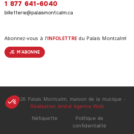
1 877 641-6040
billetterie@palaismontcalm.ca
Abonnez-vous à l'
INFOLETTRE
du Palais Montcalm!
JE M'ABONNE
© 2026 Palais Montcalm, maison de la musique -
Réalisation Amiral Agence Web
Nétiquette
Politique de
confidentialité