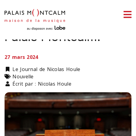
ermer
Un nouvel orgue au
enu
Palais Montcalm!
27 mars 2024
ercher
Catégorie
Le Journal de Nicolas Houle
Types
Nouvelle
Écrit par : Nicolas Houle