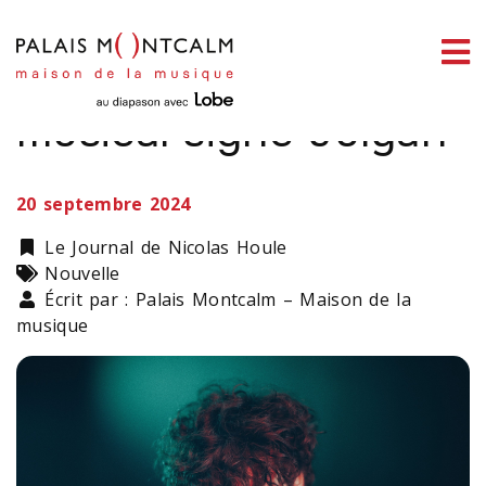
ermer
Un nouveau thème
enu
musical signé Julyan
20 septembre 2024
ercher
Catégorie
Le Journal de Nicolas Houle
Types
Nouvelle
Écrit par : Palais Montcalm – Maison de la
musique