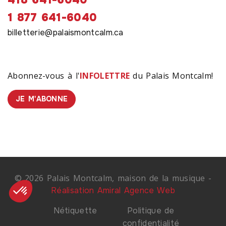
1 877 641-6040
billetterie@palaismontcalm.ca
Abonnez-vous à l'
INFOLETTRE
du Palais Montcalm!
JE M'ABONNE
© 2026 Palais Montcalm, maison de la musique -
Réalisation Amiral Agence Web
Nétiquette
Politique de
confidentialité