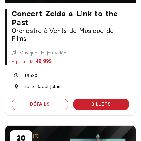
Concert Zelda a Link to the
Past
Orchestre à Vents de Musique de
Films
Musique de jeu vidéo
49,99$
À partir de
19h30
Salle Raoul-Jobin
SPECTACLE CONCERT ZELDA A LINK 
DES BILLET
DÉTAILS
BILLETS
20