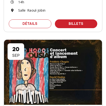
14h
Salle Raoul-Jobin
SPECTACLE CONCERT ZELDA A LINK 
DES BILLET
DÉTAILS
BILLETS
20
SEP