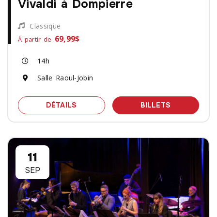
Vivaldi à Dompierre
Classique
69,99$
À partir de
14h
Salle Raoul-Jobin
SPECTACLE LES QUATRE SAISONS : D
DES BILLET
DÉTAILS
BILLETS
11
SEP