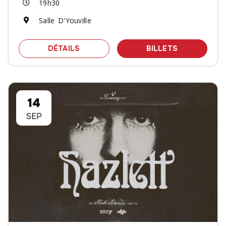
19h30
Salle D'Youville
SPECTACLE TRANSQUEB - MAELSTRO
DES BILLET
DÉTAILS
BILLETS
14
SEP