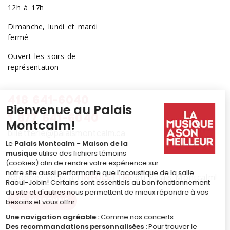
12h à 17h
Dimanche, lundi et mardi
fermé
Ouvert les soirs de
représentation
418 641-6040
1 877 641-6040
billetterie@palaismontcalm.ca
Abonnez-vous à l'
INFOLETTRE
du Palais Montcalm!
JE M'ABONNE