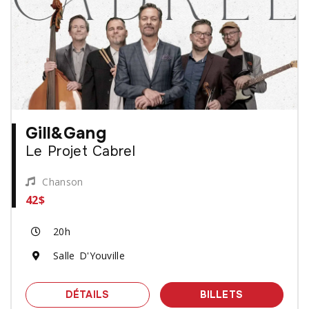
Gill&Gang
Le Projet Cabrel
Chanson
42$
20h
Salle D'Youville
SPECTACLE GILL&GANG - LE PROJET
DES BILLET
DÉTAILS
BILLETS