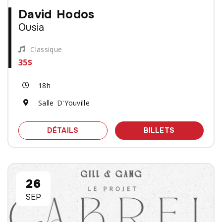
David Hodos
Ousia
Classique
35$
18h
Salle D'Youville
SPECTACLE DAVID HODOS - OUSIA
DES BILLET
DÉTAILS
BILLETS
26
SEP