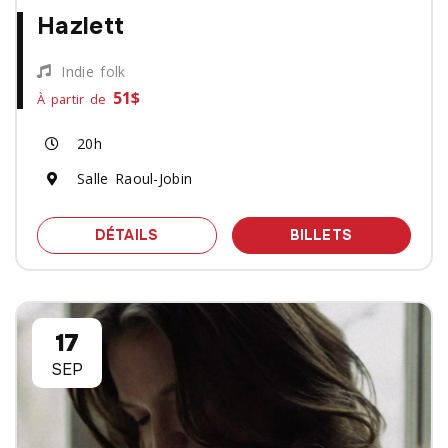
Hazlett
Indie folk
51$
À partir de
20h
Salle Raoul-Jobin
SPECTACLE HAZLETT
DES BILLET
DÉTAILS
BILLETS
17
SEP