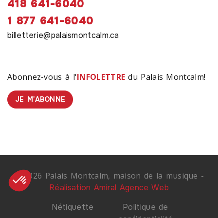
418 641-6040
1 877 641-6040
billetterie@palaismontcalm.ca
Abonnez-vous à l'
INFOLETTRE
du Palais Montcalm!
JE M'ABONNE
© 2026 Palais Montcalm, maison de la musique -
Réalisation Amiral Agence Web
Nétiquette
Politique de