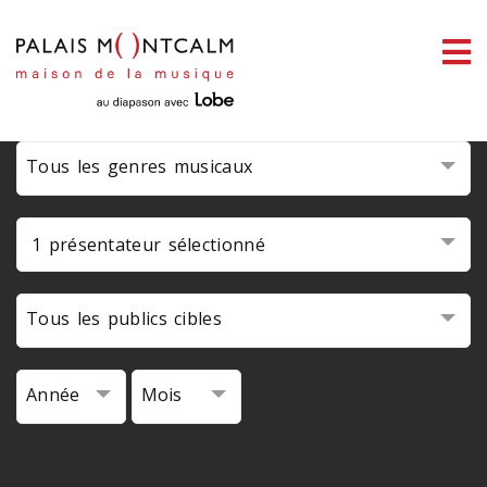
ermer
link slot
situs toto
toto slot
pmtoto
pmtoto
pmtoto
pmtoto
pmtoto
pmtoto
enu
Tous les genres musicaux
ercher
1 présentateur sélectionné
Tous les publics cibles
Année
Mois