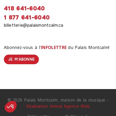
418 641-6040
1 877 641-6040
billetterie@palaismontcalm.ca
Abonnez-vous à l'
INFOLETTRE
du Palais Montcalm!
JE M'ABONNE
© 2026 Palais Montcalm, maison de la musique -
Réalisation Amiral Agence Web