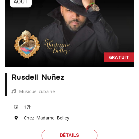
AOÛT
GRATUIT
Rusdell Nuñez
Musique cubaine
17h
Chez Madame Belley
SPECTACLE RUSDELL NU
DÉTAILS