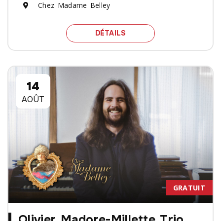
Chez Madame Belley
SPECTACLE SIMON PROU
DÉTAILS
14
AOÛT
GRATUIT
Olivier Madore-Millette Trio