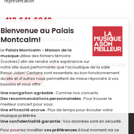
représentation
418 641-6040
1 877 641-6040
billetterie@palaismontcalm.ca
Abonnez-vous à l'
INFOLETTRE
du Palais Montcalm!
JE M'ABONNE
© 2026 Palais Montcalm, maison de la musique -
Réalisation Amiral Agence Web