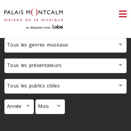
ermer
link slot
situs toto
toto slot
pmtoto
pmtoto
pmtoto
pmtoto
pmtoto
pmtoto
enu
Tous les genres musicaux
ercher
Tous les présentateurs
Tous les publics cibles
Année
Mois