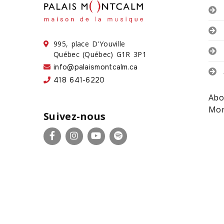
995, place D'Youville
Québec (Québec) G1R 3P1
info@palaismontcalm.ca
418 641-6220
Abo
Mon
Suivez-nous
Facebook
Instagram
YouTube
Spotify