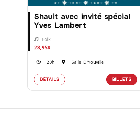
Shauit avec invité spécial
Yves Lambert
Folk
28,95$
20h
Salle D'Youville
SPECTACLE SHAUIT AVEC INVITÉ
DES
DÉTAILS
BILLETS