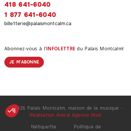
418 641-6040
1 877 641-6040
billetterie@palaismontcalm.ca
Abonnez-vous à l'
INFOLETTRE
du Palais Montcalm!
JE M'ABONNE
© 2026 Palais Montcalm, maison de la musique -
Réalisation Amiral Agence Web
Nétiquette
Politique de