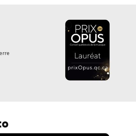
erre
to