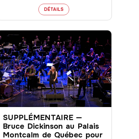
UÉBEC
N DES 50 ANS DU CONCERTO
DANS LES COULISSES DU CON
DÉTAILS
SUPPLÉMENTAIRE —
Bruce Dickinson au Palais
Montcalm de Québec pour