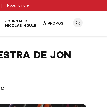
link slot
situs toto
toto slot
pmtoto
pmtoto
pmtoto
pmtoto
pmtoto
pmtoto
Nous joindre
JOURNAL DE
À PROPOS
NICOLAS HOULE
ESTRA DE JON
ne