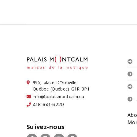
995, place D'Youville
Québec (Québec) G1R 3P1
info@palaismontcalm.ca
418 641-6220
Abo
Mon
Suivez-nous
Facebook
Instagram
YouTube
Spotify