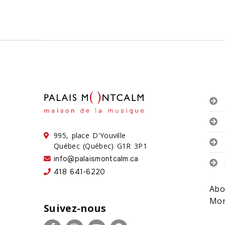
995, place D'Youville
Québec (Québec) G1R 3P1
info@palaismontcalm.ca
418 641-6220
Abo
Mon
Suivez-nous
Facebook
Instagram
YouTube
Spotify