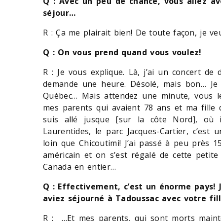
Q : Avec un peu de chance, vous allez av
séjour…
R : Ça me plairait bien! De toute façon, je ve
Q : On vous prend quand vous voulez!
R : Je vous explique. Là, j’ai un concert d
demande une heure. Désolé, mais bon… Je 
Québec… Mais attendez une minute, vous le
mes parents qui avaient 78 ans et ma fille q
suis allé jusque [sur la côte Nord], où i
Laurentides, le parc Jacques-Cartier, c’est
loin que Chicoutimi! J’ai passé à peu près
américain et on s’est régalé de cette petit
Canada en entier…
Q : Effectivement, c’est un énorme pays! 
aviez séjourné à Tadoussac avec votre fil
R : …Et mes parents, qui sont morts maint