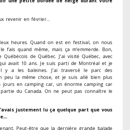
oir une petite bordée de neige durant votre
ux revenir en février…
e deux heures. Quand on est en festival, on nous
le fais quand même, mais ça m’emmerde. Bon,
 Québécois de Québec. J’ai visité Québec, avec
ui avait 10 ans. Je suis parti de Montréal et je
l y a les baleines. J’ai traversé le parc des
 un peu la même chose, et je suis allé bien plus
 15 jours en camping car, un énorme camping car
e partie du Canada. On ne peut pas connaître le
J’avais justement lu ça quelque part que vous
le…
enant. Peut-être que la dernière grande balade