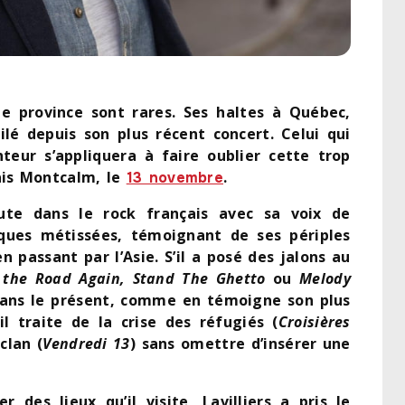
lle province sont rares. Ses haltes à Québec,
ilé depuis son plus récent concert. Celui qui
eur s’appliquera à faire oublier cette trop
lais Montcalm, le
.
13 novembre
oute dans le rock français avec sa voix de
ques métissées, témoignant de ses périples
n passant par l’Asie. S’il a posé des jalons au
 the Road Again, Stand The Ghetto
ou
Melody
 dans le présent, comme en témoigne son plus
il traite de la crise des réfugiés (
Croisières
clan (
Vendredi 13
) sans omettre d’insérer une
 des lieux qu’il visite, Lavilliers a pris le