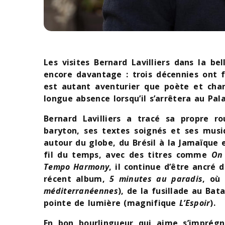
Les visites Bernard Lavilliers dans la be
encore davantage : trois décennies ont f
est autant aventurier que poète et chant
longue absence lorsqu’il s’arrêtera au Pa
Bernard Lavilliers a tracé sa propre r
baryton, ses textes soignés et ses musi
autour du globe, du Brésil à la Jamaïque e
fil du temps, avec des titres comme
On
Tempo Harmony
, il continue d’être ancré
récent album,
5 minutes au paradis
, où 
méditerranéennes
), de la fusillade au Bata
pointe de lumière (magnifique
L’Espoir
).
En bon bourlingueur qui aime s’imprégner