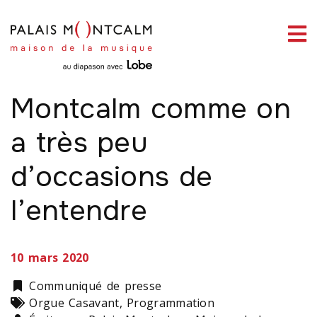
ermer
link slot
situs toto
toto slot
pmtoto
pmtoto
pmtoto
pmtoto
pmtoto
pmtoto
enu
ENSEMBLE INSPIRATIONS
L’orgue du Palais
Montcalm comme on
a très peu
ercher
d’occasions de
l’entendre
10 mars 2020
Catégorie
Communiqué de presse
Types
Orgue Casavant, Programmation