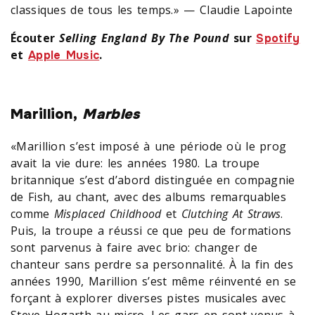
classiques de tous les temps.» — Claudie Lapointe
Écouter
Selling England By The Pound
sur
Spotify
et
.
Apple Music
Marillion,
Marbles
«Marillion s’est imposé à une période où le prog
avait la vie dure: les années 1980. La troupe
britannique s’est d’abord distinguée en compagnie
de Fish, au chant, avec des albums remarquables
comme
Misplaced Childhood
et
Clutching At Straws
.
Puis, la troupe a réussi ce que peu de formations
sont parvenus à faire avec brio: changer de
chanteur sans perdre sa personnalité. À la fin des
années 1990, Marillion s’est même réinventé en se
forçant à explorer diverses pistes musicales avec
Steve Hogarth au micro. Les gars en sont venus à