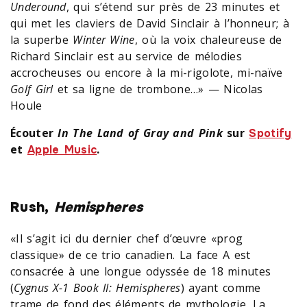
Underound
, qui s’étend sur près de 23 minutes et
qui met les claviers de David Sinclair à l’honneur; à
la superbe
Winter Wine
, où la voix chaleureuse de
Richard Sinclair est au service de mélodies
accrocheuses ou encore à la mi-rigolote, mi-naïve
Golf Girl
et sa ligne de trombone…» — Nicolas
Houle
Écouter
In The Land of Gray and Pink
sur
Spotify
et
.
Apple Music
Rush,
Hemispheres
«Il s’agit ici du dernier chef d’œuvre «prog
classique» de ce trio canadien. La face A est
consacrée à une longue odyssée de 18 minutes
(
Cygnus X-1 Book II: Hemispheres
) ayant comme
trame de fond des éléments de mythologie. La