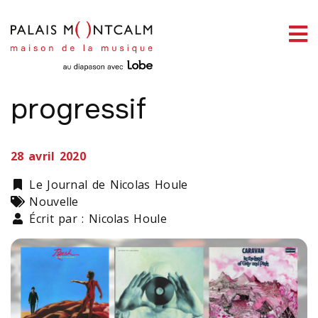
ermer
enu
LA LISTE D'ÉCOUTE DU PALAIS
L'indomptable rock
progressif
ercher
28 avril 2020
Catégorie
Le Journal de Nicolas Houle
Types
Nouvelle
Écrit par : Nicolas Houle