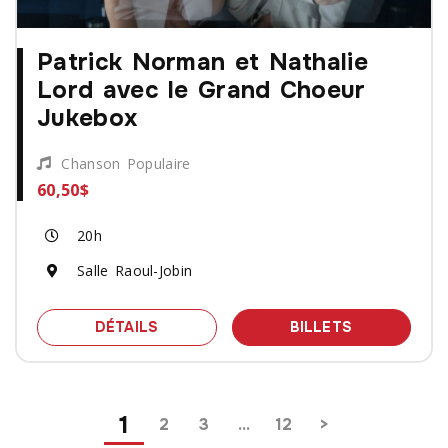
Patrick Norman et Nathalie
Lord avec le Grand Choeur
Jukebox
Chanson Populaire
60,50$
20h
Salle Raoul-Jobin
SPECTACLE PATRICK NORMAN ET NAT
DES BILLET
DÉTAILS
BILLETS
Pagination
1
2
3
…
12