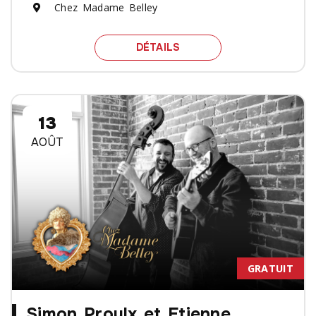
Chez Madame Belley
SPECTACLE RUSDELL NU
DÉTAILS
13
AOÛT
GRATUIT
Simon Proulx et Etienne