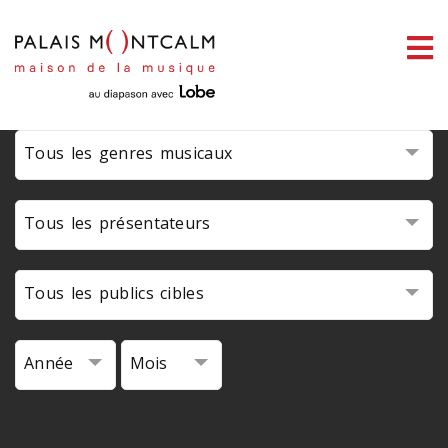
ermer
link slot
situs toto
toto slot
pmtoto
pmtoto
pmtoto
pmtoto
pmtoto
pmtoto
enu
Tous les genres musicaux
ercher
Tous les présentateurs
Tous les publics cibles
Année
Mois