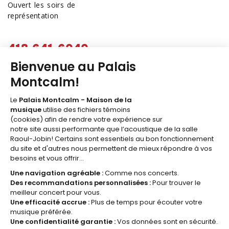
Ouvert les soirs de
représentation
418 641-6040
1 877 641-6040
billetterie@palaismontcalm.ca
Abonnez-vous à l'
INFOLETTRE
du Palais Montcalm!
JE M'ABONNE
© 2026 Palais Montcalm, maison de la musique -