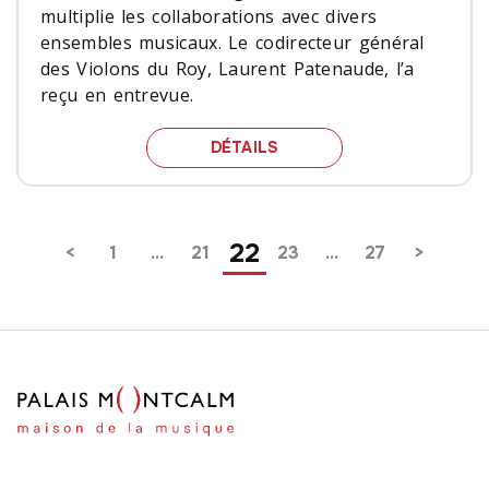
multiplie les collaborations avec divers
ensembles musicaux. Le codirecteur général
des Violons du Roy, Laurent Patenaude, l’a
reçu en entrevue.
DE LA MUSIQUE AU THÉ
DÉTAILS
Pagination
22
1
…
21
23
…
27