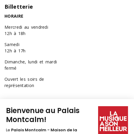
Billetterie
HORAIRE
Mercredi au vendredi
12h à 18h
Samedi
12h à 17h
Dimanche, lundi et mardi
fermé
Ouvert les soirs de
représentation
418 641-6040
1 877 641-6040
billetterie@palaismontcalm.ca