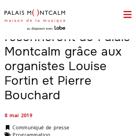
ermer
Trois orgues
enu
résonneront au Palais
Montcalm grâce aux
organistes Louise
ercher
Fortin et Pierre
Bouchard
8 mai 2019
Catégorie
Communiqué de presse
Types
Programmation