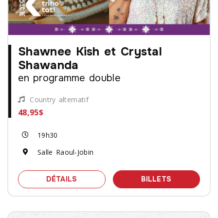
Shawnee Kish et Crystal
Shawanda
en programme double
Country alternatif
48,95$
19h30
Salle Raoul-Jobin
SPECTACLE SHAWNEE KISH ET CRYS
DES BILLET
DÉTAILS
BILLETS