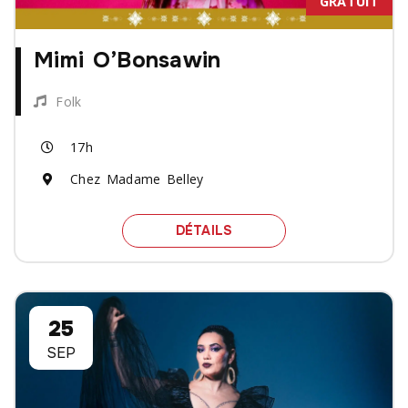
GRATUIT
Mimi O’Bonsawin
Folk
17h
Chez Madame Belley
SPECTACLE MIMI O’BON
DÉTAILS
25
SEP