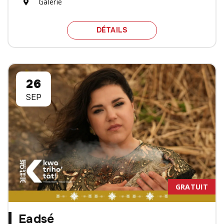
Galerie
SPECTACLE ART ET ART
DÉTAILS
26
SEP
GRATUIT
Eadsé