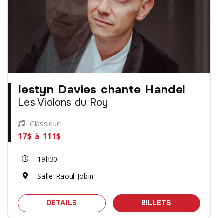
Iestyn Davies chante Handel
Les Violons du Roy
Classique
17$ à 111$
19h30
Salle Raoul-Jobin
SPECTACLE IESTYN DAVIES CHANTE 
DES BILLET
DÉTAILS
BILLETS