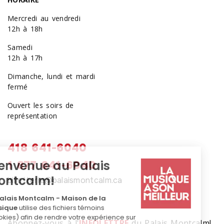
Mercredi au vendredi
12h à 18h
Samedi
12h à 17h
Dimanche, lundi et mardi
fermé
Ouvert les soirs de
représentation
418 641-6040
1 877 641-6040
billetterie@palaismontcalm.ca
Abonnez-vous à l'
INFOLETTRE
du Palais Montcalm!