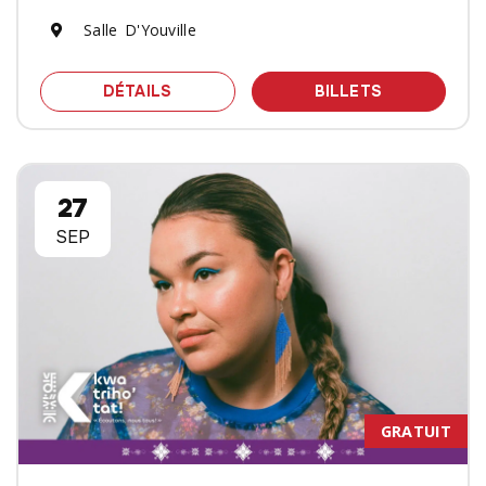
Salle D'Youville
SPECTACLE GILL&GANG - LE PROJET
DES BILLET
DÉTAILS
BILLETS
27
SEP
GRATUIT