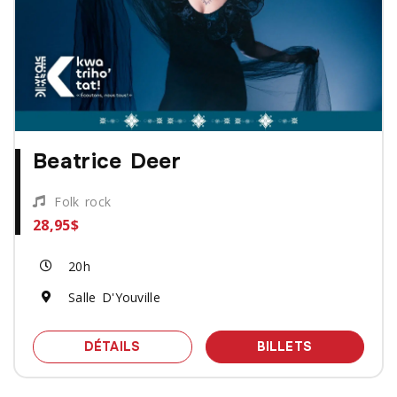
Beatrice Deer
Folk rock
28,95$
20h
Salle D'Youville
SPECTACLE BEATRICE DEER
DES BILLET
DÉTAILS
BILLETS