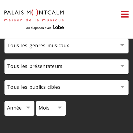
ermer
link slot
situs toto
toto slot
pmtoto
pmtoto
pmtoto
pmtoto
pmtoto
pmtoto
enu
Tous les genres musicaux
ercher
Tous les présentateurs
Tous les publics cibles
Année
Mois