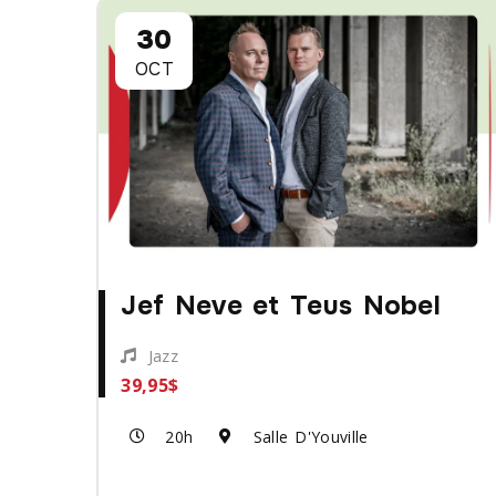
30
OCT
Jef Neve et Teus Nobel
Jazz
39,95$
20h
Salle D'Youville