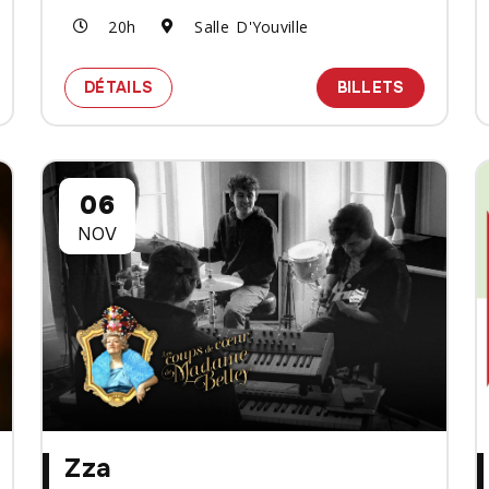
20h
Salle D'Youville
NOBEL
 BILLETS POUR LE SPECTACLE JEF NEVE ET TEUS NOBEL
SPECTACLE PALAIS DES SECRETS - MIL
DES BILL
DÉTAILS
BILLETS
06
NOV
Zza