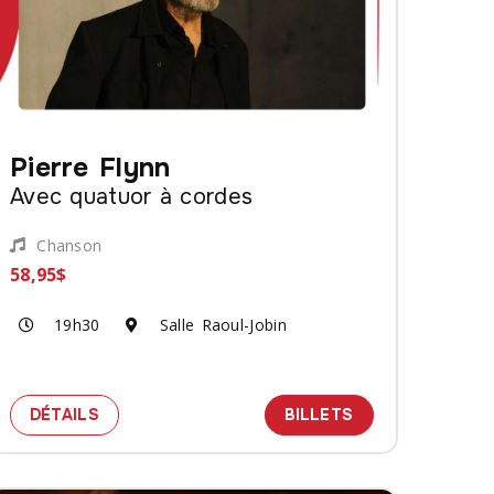
Pierre Flynn
Avec quatuor à cordes
Chanson
58,95$
19h30
Salle Raoul-Jobin
S FRANÇAISES
E CIEL DE PARIS - HOMMAGE AUX GRANDES CHANSONS FR
DE
SPECTACLE PIERRE FLYNN - AVEC QUATUOR 
DES BILLETS PO
DÉTAILS
BILLETS