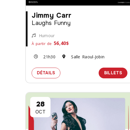
Jimmy Carr
Laughs Funny
Humour
56,40$
À partir de
21h30
Salle Raoul-Jobin
SPECTACLE JIMMY CARR - LAUG
DES
DÉTAILS
BILLETS
28
OCT