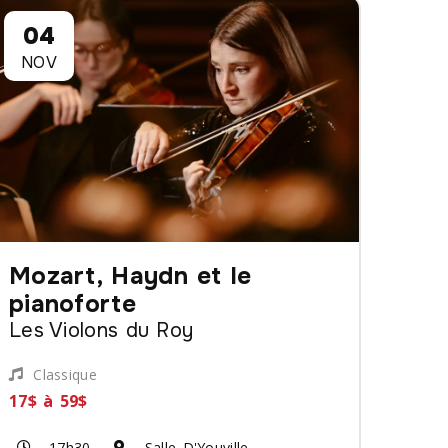
04
NOV
Mozart, Haydn et le
pianoforte
Les Violons du Roy
Classique
17$ à 59$
17h30
Salle D'Youville