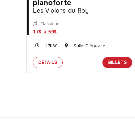
pianoforte
Les Violons du Roy
Classique
17$ à 59$
17h30
Salle D'Youville
SPECTACLE MOZART, HAYDN ET L
DES
DÉTAILS
BILLETS
Pagination