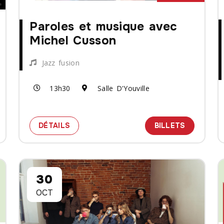
Paroles et musique avec
Michel Cusson
Jazz fusion
13h30
Salle D'Youville
HS FUNNY
 BILLETS POUR LE SPECTACLE JIMMY CARR - LAUGHS F
SPECTACLE PAROLES ET MUSIQUE AVE
DES BILL
DÉTAILS
BILLETS
30
OCT