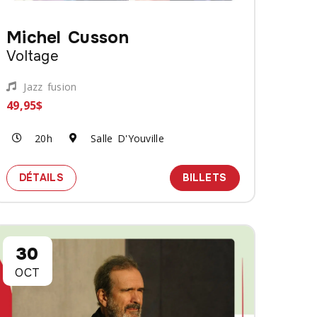
Michel Cusson
Voltage
Jazz fusion
49,95$
20h
Salle D'Youville
UNNY
C MICHEL CUSSON
ETS POUR LE SPECTACLE PAROLES ET MUSIQUE AVEC MIC
SPECTACLE MICHEL CUSSON - VOLTAGE
DES BILLETS PO
DÉTAILS
BILLETS
30
OCT