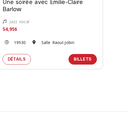
Une soirée avec Emilie-Claire
Barlow
Jazz vocal
54,95$
19h30
Salle Raoul-Jobin
ANOFORTE - LES VIOLONS DU ROY
SPECTACLE EMILIE-CLAIRE BARLOW - UNE SOI
DES BILLETS PO
DÉTAILS
BILLETS