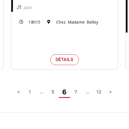
Jazz
18h15
Chez Madame Belley
E PIANOFORTE - LES VIOLONS DU ROY
 BILLETS POUR LE SPECTACLE MOZART, HAYDN ET LE PI
SPECTACLE ZZA
DÉTAILS
6
1
…
5
7
…
12