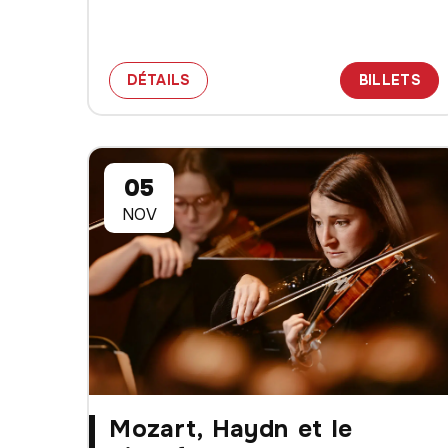
SPECTACLE JEF NEVE ET TEUS 
DES
DÉTAILS
BILLETS
05
NOV
Mozart, Haydn et le