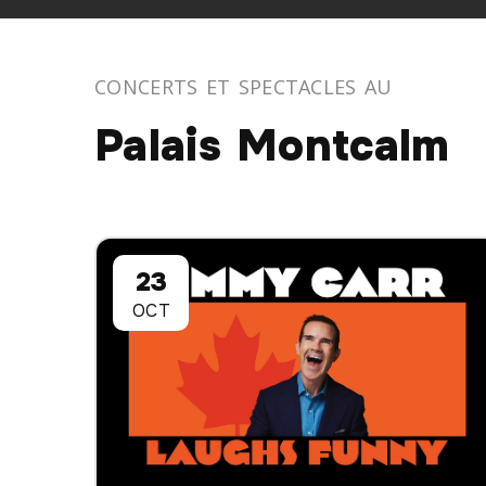
CONCERTS ET SPECTACLES AU
Palais Montcalm
23
OCT