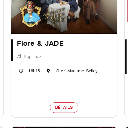
Flore & JADE
Pop jazz
18h15
Chez Madame Belley
S LE CIEL DE PARIS - HOMMAGE AUX GRANDES CHANSON
 BILLETS POUR LE SPECTACLE RITA TABBAKH - SOUS L
SPECTACLE FLORE & JA
DÉTAILS