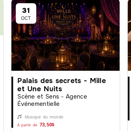
31
OCT
Palais des secrets - Mille
et Une Nuits
Scène et Sens - Agence
Événementielle
Musique du monde
73,50$
À partir de