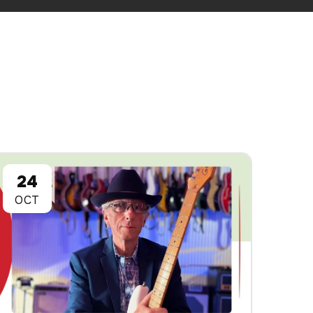
24
OCT