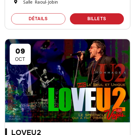
Salle Raoul-Jobin
SPECTACLE JAMES EHNES ET ANDRE
DES BILLET
DÉTAILS
BILLETS
09
OCT
LOVEU2