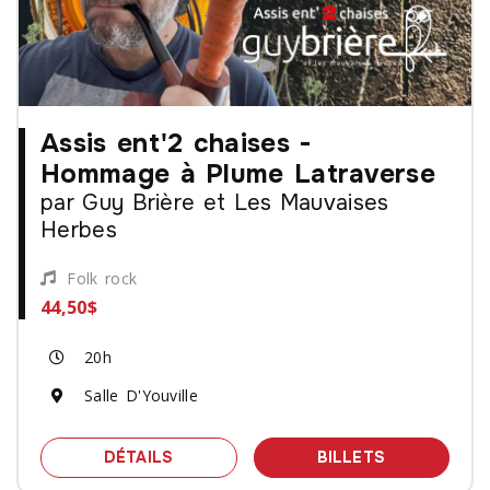
Assis ent'2 chaises -
Hommage à Plume Latraverse
par Guy Brière et Les Mauvaises
Herbes
Folk rock
44,50$
20h
Salle D'Youville
SPECTACLE ASSIS ENT'2 CHAISES -
DES BILLET
DÉTAILS
BILLETS