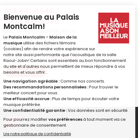
418 641-6040
1 877 641-6040
billetterie@palaismontcalm.ca
Abonnez-vous à l'
INFOLETTRE
du Palais Montcalm!
JE M'ABONNE
© 2026 Palais Montcalm, maison de la musique -
Réalisation Amiral Agence Web