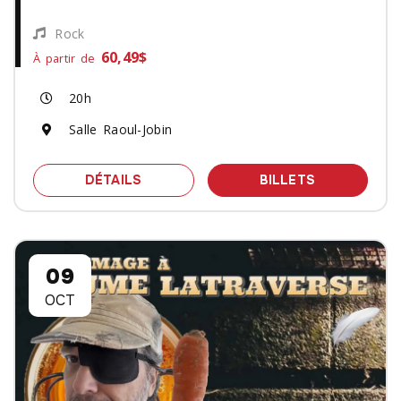
Rock
60,49$
À partir de
20h
Salle Raoul-Jobin
SPECTACLE LOVEU2
DES BILLET
DÉTAILS
BILLETS
09
OCT