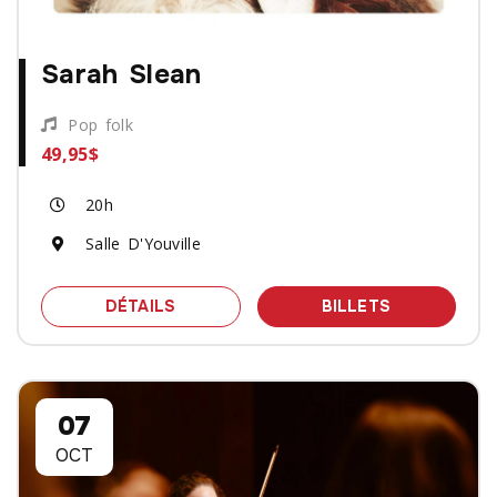
Sarah Slean
Pop folk
49,95$
20h
Salle D'Youville
SPECTACLE SARAH SLEAN
DES BILLET
DÉTAILS
BILLETS
07
OCT