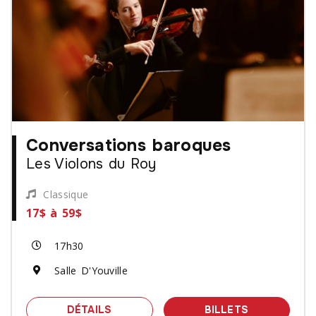
Conversations baroques
Les Violons du Roy
Classique
17$ à 59$
17h30
Salle D'Youville
SPECTACLE CONVERSATIONS BAROQU
DES BILLET
DÉTAILS
BILLETS