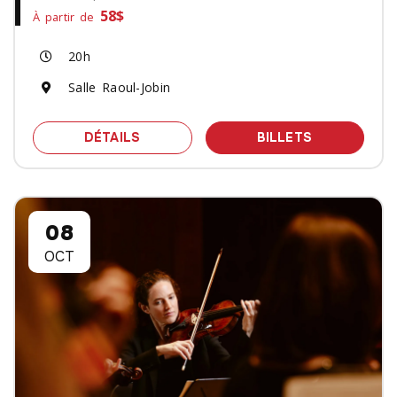
58$
À partir de
20h
Salle Raoul-Jobin
SPECTACLE LA HUITIÈME DE BEETHO
DES BILLET
DÉTAILS
BILLETS
08
OCT