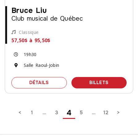
Bruce Liu
Club musical de Québec
Classique
57,50$ à 95,50$
19h30
Salle Raoul-Jobin
SPECTACLE BRUCE LIU - CLUB MUSIC
DES BILLET
DÉTAILS
BILLETS
Pagination
4
1
…
3
5
…
12