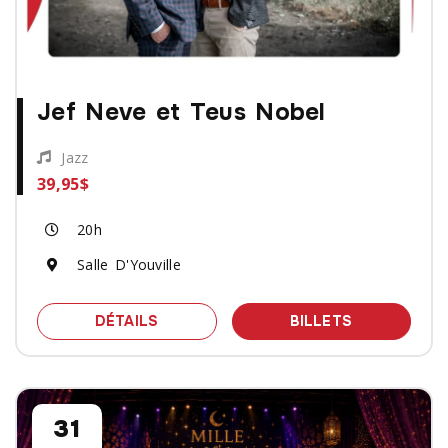
Jef Neve et Teus Nobel
Jazz
39,95$
20h
Salle D'Youville
SPECTACLE JEF NEVE ET TEUS NOBE
DES BILLET
DÉTAILS
BILLETS
31