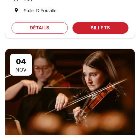
Salle D'Youville
SPECTACLE PALAIS DES SECRETS - M
DES BILLET
DÉTAILS
BILLETS
04
NOV