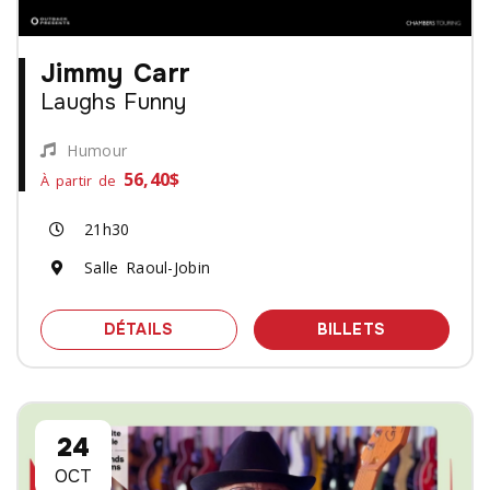
Jimmy Carr
Laughs Funny
Humour
56,40$
À partir de
21h30
Salle Raoul-Jobin
SPECTACLE JIMMY CARR - LAUGHS 
DES BILLET
DÉTAILS
BILLETS
24
OCT