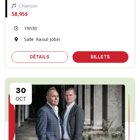
Chanson
58,95$
19h30
Salle Raoul-Jobin
SPECTACLE PIERRE FLYNN - AVEC Q
DES BILLET
DÉTAILS
BILLETS
30
OCT