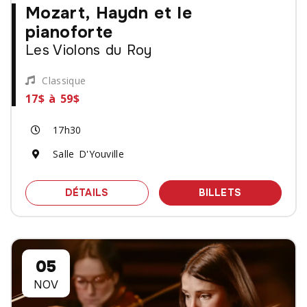
Mozart, Haydn et le
pianoforte
Les Violons du Roy
Classique
17$ à 59$
17h30
Salle D'Youville
SPECTACLE MOZART, HAYDN ET LE P
DES BILLET
DÉTAILS
BILLETS
05
NOV