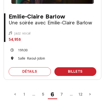
Emilie-Claire Barlow
Une soirée avec Emilie-Claire Barlow
Jazz vocal
54,95$
19h30
Salle Raoul-Jobin
SPECTACLE EMILIE-CLAIRE BARLOW -
DES BILLET
DÉTAILS
BILLETS
Pagination
6
1
…
5
7
…
12