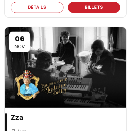
SPECTACLE MOZART, HAYDN ET LE P
DES BILLET
DÉTAILS
BILLETS
06
NOV
Zza
Jazz