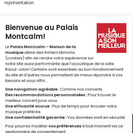
représentation
418 641-6040
1 877 641-6040
billetterie@palaismontcalm.ca
Abonnez-vous à l'
INFOLETTRE
du Palais Montcalm!
JE M'ABONNE
© 2026 Palais Montcalm, maison de la musique -