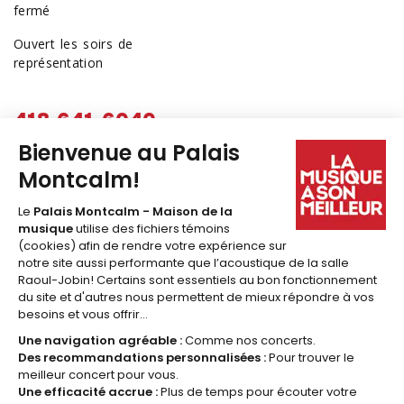
fermé
Ouvert les soirs de
représentation
418 641-6040
1 877 641-6040
billetterie@palaismontcalm.ca
Abonnez-vous à l'
INFOLETTRE
du Palais Montcalm!
JE M'ABONNE