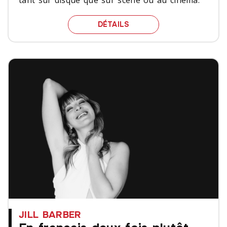
PLACE À L’OPÉRA… ROCK
DÉTAILS
JILL BARBER